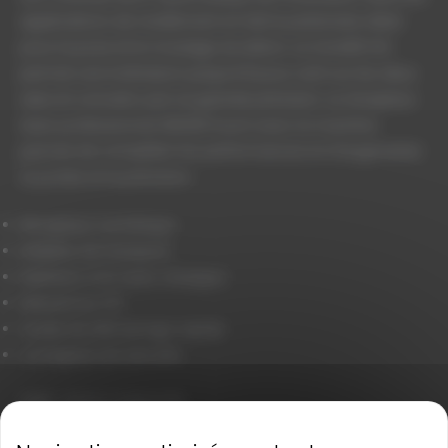
applications de nivellement en fait le partenaire idéal
pour la pose et le moulage du béton. Le Zone60 HG
permet une inclinaison jusqu’à 8 pour cent sur les deux
axes et convainc par sa grande précision. Le récepteur
laser professionnel ZRD105 fourni avec la machine
permet de compléter les performances et d’augmenter
la portée et la précision.
Récepteur numérique
Mallette de transport
Batterie Li-Ion avec chargeur
Manuel sur CD
Guide de démarrage rapide
Consignes de sécurité
TARIF : NOUS CONSULTER