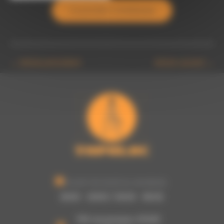
Ce produit m’intéresse
←
Article précédent
Article suivant
→
Ouvert du lundi au vendredi :
8h00 - 12h00 / 13h30 - 16h30
755 rue picasso, 62320