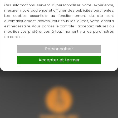
– 31100 Toulouse
Ces informations servent à personnaliser votre expérience,
mesurer notre audience et afficher des publicités pertinentes.
Téléphone : 05 34 60 10 83 – Mail : contact@hrz.fr
Les cookies essentiels au fonctionnement du site sont
automatiquement activés. Pour tous les autres, votre accord
Mise à jour
est nécessaire. Vous gardez le contrôle : acceptez, refusez ou
modifiez vos préférences à tout moment via les paramètres
Les dispositions sont actualisées chaque fois que
de cookies.
nécessaire, notamment pour tenir compte des
Personnaliser
évolutions législatives et réglementaires.
Vous êtes donc invités à prendre régulièrement
Accepter et fermer
connaissance de la version en vigueur.