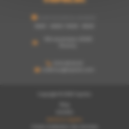
Ouvert du lundi au vendredi :
8h00 - 12h00 / 13h30 - 16h30
755 rue picasso, 62320
Rouvroy
03 61 48 62 53
a.damour@topoloc.com
Copyright © 2026 Topoloc
Blog
Activités
Mentions Légales
Charte d’utilisation des données