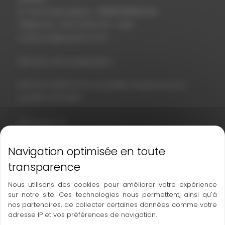
N° d’immatriculation : 78889238800026
Téléphone : 03 61 48 62 53 – Mail :
a.damour@topoloc.com
Directeur de la publication
Anthony DAMOUR en sa qualité de gérant de la
société TOPOSERV
Hébergement
OVH – 2 rue Kellermann – BP 80157 – 59053 Roubaix
Cedex 1
Téléphone : 08 20 32 03 63 – Mail : support@ovh.com
Nous utilisons des cookies pour améliorer votre expérience
sur notre site. Ces technologies nous permettent, ainsi qu'à
Conception et création
nos partenaires, de collecter certaines données comme votre
adresse IP et vos préférences de navigation.
Horizon – 12 rue Louis Courtois de Viçose – Porte Sud