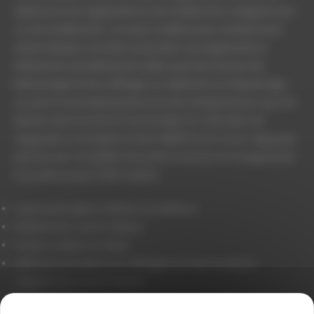
idéal pour les applications de nivellement, d’alignement
ou de nivellement. Ce laser multifonction entièrement
automatique convient aussi bien aux applications
intérieures qu’extérieures, telles que les travaux de
bétonnage et de coffrage ou l’aplomb ou l’équerrage,
ce qui le rend intéressant pour les entrepreneurs qui ont
besoin des fonctions horizontales et verticales de
l’appareil. Le récepteur laser ZRB90 fourni avec l’appareil
permet de compléter les performances et d’augmenter
la portée jusqu’à 300 mètres.
Laser polyvalent, intérieur et extérieur
Entièrement automatique
Facile à utiliser et fiable
Idéal pour le béton, le coffrage, la mise en place,
l’alignement, la plomberie
Classe laser 2