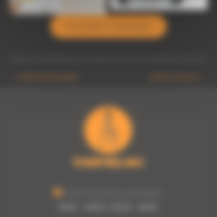
Ce produit m’intéresse
←
Article précédent
Article suivant
→
Ouvert du lundi au vendredi :
8h00 - 12h00 / 13h30 - 16h30