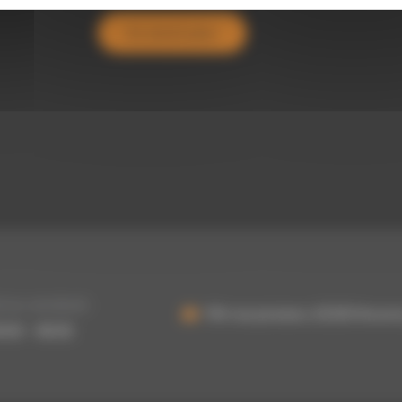
En savoir plus
i au vendredi :
755 rue picasso, 62320 Rouvr
3h30 - 16h30