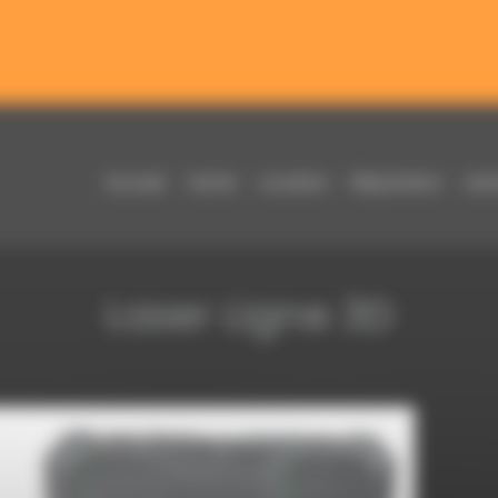
Nouveautés & Offres toute l’année !
ières nouveautés et profitez de promotions exclusives disponi
Accueil
Vente
Location
Réparation
Aut
Laser Ligne 3D