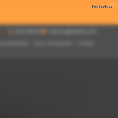
Tout refuser
bles toute l’année.
03 61 48 62 53
a.damour@topoloc.com
res prestations
Actus / Nouveautés
Contact