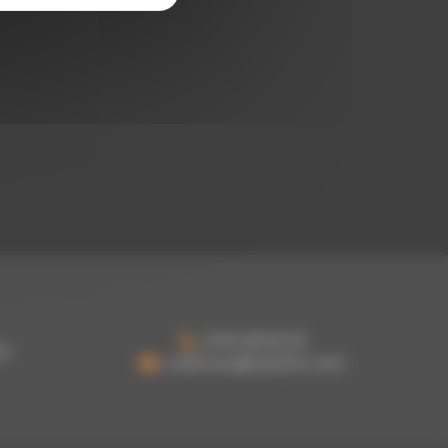
03 61 48 62 53
oy
a.damour@topoloc.com