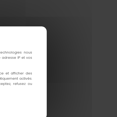
 technologies nous
 adresse IP et vos
ce et afficher des
atiquement activés.
ceptez, refusez ou