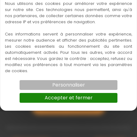
Nous utilisons des cookies pour améliorer votre expérience
Fiable et robuste – Qualité « Made in Germany » !
sur notre site. Ces technologies nous permettent, ainsi qu'à
Simple d’utilisation.
nos partenaires, de collecter certaines données comme votre
adresse IP et vos préférences de navigation.
Disponible également en 50m
Ces informations servent à personnaliser votre expérience,
mesurer notre audience et afficher des publicités pertinentes.
Les cookies essentiels au fonctionnement du site sont
automatiquement activés. Pour tous les autres, votre accord
est nécessaire. Vous gardez le contrôle : acceptez, refusez ou
modifiez vos préférences à tout moment via les paramètres
_Bandmass_30m_A_Glasfaser_V_Rahmen_01
1810xxxx_Bandanfaenge_DE
de cookies.
Personnaliser
Accepter et fermer
Ce produit m’intéresse