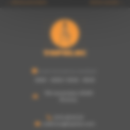
←
Article précédent
Article suivant
→
Ouvert du lundi au vendredi :
8h00 - 12h00 / 13h30 - 16h30
755 rue picasso, 62320
Rouvroy
03 61 48 62 53
a.damour@topoloc.com