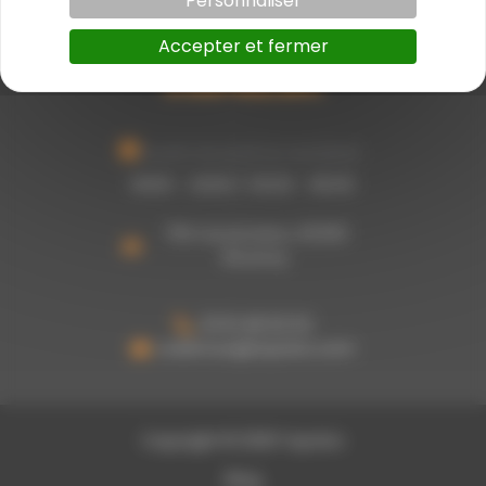
Personnaliser
Accepter et fermer
Ouvert du lundi au vendredi :
8h00 - 12h00 / 13h30 - 16h30
755 rue picasso, 62320
Rouvroy
03 61 48 62 53
a.damour@topoloc.com
Copyright © 2026 Topoloc
Blog