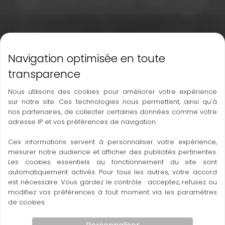
équipé d’une tête rotative à 360°, capable de former
une couverture en nuage de points de 270° x 360°.
Associé à l’algorithme SLAM de niveau industriel, il
peut obtenir des données de nuage de points
tridimensionnels de haute précision de
l’environnement environnant sans recourir à la
lumière et au GPS. SLAM100 utilise trois caméras de 5
Nous utilisons des cookies pour améliorer votre expérience
mégapixels pour former un champ de vision ultra-
sur notre site. Ces technologies nous permettent, ainsi qu'à
large de 200° en largeur et 100° en hauteur. Il peut
nos partenaires, de collecter certaines données comme votre
simultanément capturer des informations de texture
adresse IP et vos préférences de navigation.
dans des conditions lumineuses et générer des
Ces informations servent à personnaliser votre expérience,
nuages de points en couleur ainsi que des images
mesurer notre audience et afficher des publicités pertinentes.
panoramiques partiellement assemblées.
Les cookies essentiels au fonctionnement du site sont
automatiquement activés. Pour tous les autres, votre accord
est nécessaire. Vous gardez le contrôle : acceptez, refusez ou
modifiez vos préférences à tout moment via les paramètres
de cookies.