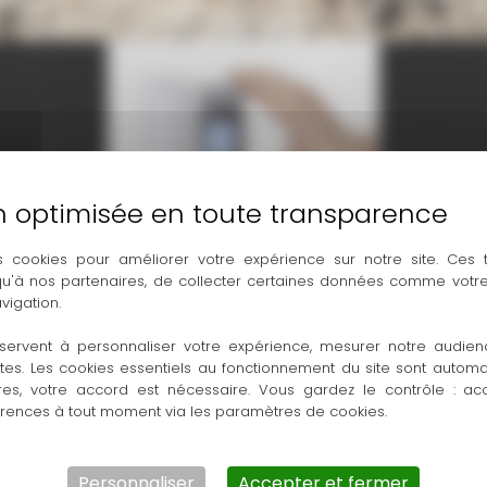
s cookies pour améliorer votre expérience sur notre site. Ces
 qu'à nos partenaires, de collecter certaines données comme votre
vigation.
servent à personnaliser votre expérience, mesurer notre audien
NESTLE
ntes. Les cookies essentiels au fonctionnement du site sont autom
res, votre accord est nécessaire. Vous gardez le contrôle : ac
mble de caractéristiques techniques qui le rendent incontourn
érences à tout moment via les paramètres de cookies.
choix judicieux :
Personnaliser
Accepter et fermer