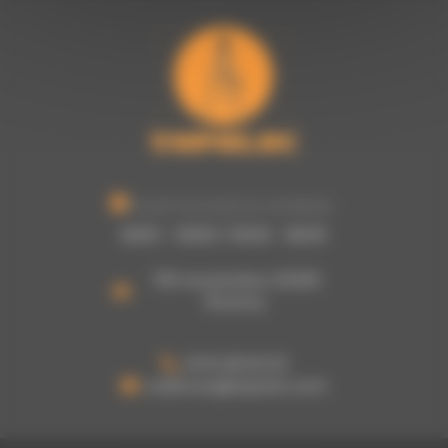
Ouvert du lundi au vendredi :
8h00 - 12h00 / 13h30 - 16h30
755 rue picasso, 62320
Rouvroy
03 61 48 62 53
a.damour@topoloc.com