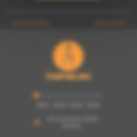
←
Article précédent
Article suivant
→
Ouvert du lundi au vendredi :
8h00 - 12h00 / 13h30 - 16h30
755 rue picasso, 62320
Rouvroy