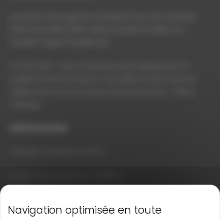
Les lasers de la gamme GeoMax Zone sont robustes
(IP67), diversifiés (900 mètres portée) et offrent un
excellent rapport qualité prix.
Le Zone 20H – laser horizontal automatique pour le
nivellement et l’inclinaison manuelle en deux axes est
idéale pour tous les travaux de terrassement : béton;
coffrage…
SPÉCIFICATIONS
Précision ± 0,75 mm à 10 m
Portée avec récepteur Ø 900 m
Livré avec coffret de transport, récepteur + bride ,
batterie avec chargeur, manuel sur CD, Quick start guide,