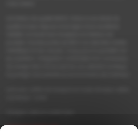
mais s’éteint.
Une finition de qualité NESTLE. Grâce à une diode de
qualité le laser dispose d’une ligne d’une excellente
visibilité. Le travail sans récepteur en intérieur est
possible. Grande portée de 600 m en diamètre. Boîtier
métallique et très robuste. Conçu pour le quotidien sur
les chantiers. L’intégration confortable d’un connecteur
de charge dans l’écran permet une utilisation pratique
et protège notre planète en économisant des batteries.
Livré avec coffret de transport et mode d’emploi, cellule
numérique + bride
Chargeur, cible et Lunette laser
EXISTE EN KIT TREPIED MIRE