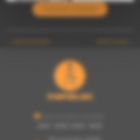
Ce produit m’intéresse
←
Article précédent
Article suivant
→
Ouvert du lundi au vendredi :
8h00 - 12h00 / 13h30 - 16h30
755 rue picasso, 62320