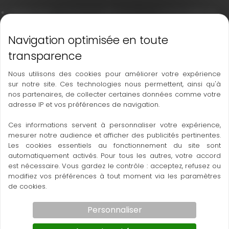
Manipulation simple et rapide pour un contrôle fiable du
niveau.
Faible poids pour un travail sans fatigue.
Résistant aux intempéries
Nous utilisons des cookies pour améliorer votre expérience
POUR LE PRIX : NOUS CONSULTER
sur notre site. Ces technologies nous permettent, ainsi qu'à
nos partenaires, de collecter certaines données comme votre
adresse IP et vos préférences de navigation.
Ces informations servent à personnaliser votre expérience,
mesurer notre audience et afficher des publicités pertinentes.
18702000_Laserlatte_Alu_130-
18702000_Laserlatte_Alu_130-
Les cookies essentiels au fonctionnement du site sont
242cm_Gleitadapter_Detail_01
242cm_Gleitadapter_Klemmhebe
automatiquement activés. Pour tous les autres, votre accord
est nécessaire. Vous gardez le contrôle : acceptez, refusez ou
modifiez vos préférences à tout moment via les paramètres
de cookies.
Personnaliser