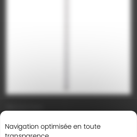
Mires pour lasers
4 M / 5 M / 7 M
Mire Double 5M