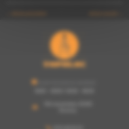
←
Article précédent
Article suivant
→
Ouvert du lundi au vendredi :
8h00 - 12h00 / 13h30 - 16h30
755 rue picasso, 62320
Rouvroy
03 61 48 62 53