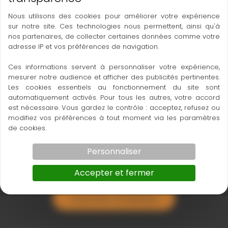
Nous utilisons des cookies pour améliorer votre expérience
Mires pour Niveaux
sur notre site. Ces technologies nous permettent, ainsi qu'à
nos partenaires, de collecter certaines données comme votre
4 M / 5 M / 7 M
adresse IP et vos préférences de navigation.
POUR LE PRIX : NOUS CONSULTER
Ces informations servent à personnaliser votre expérience,
mesurer notre audience et afficher des publicités pertinentes.
Les cookies essentiels au fonctionnement du site sont
automatiquement activés. Pour tous les autres, votre accord
est nécessaire. Vous gardez le contrôle : acceptez, refusez ou
modifiez vos préférences à tout moment via les paramètres
Vorders
de cookies.
18204000_Tenimeter 5 m
Personnaliser
Accepter et fermer
Ce produit m’intéresse