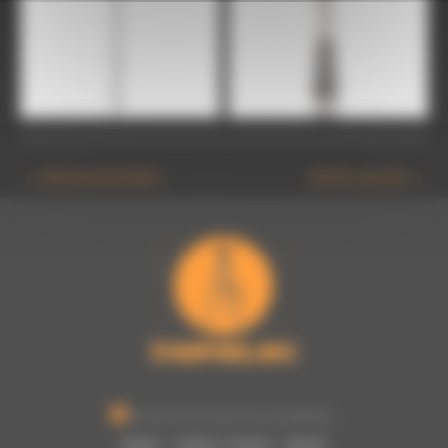
18204000_Tenimeter 5 m
Vorders
←
Article précédent
Article suivant
→
Ouvert du lundi au vendredi :
8h00 - 12h00 / 13h30 - 16h30