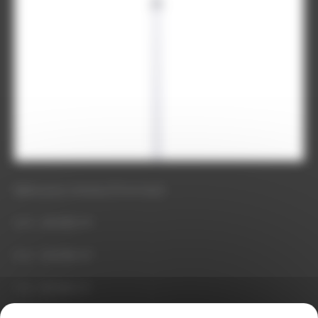
Mires pour niveaux (0 en bas)
4 m : 45.00€ HT
5 m : 50.00€ HT
7 m : 92.00€ HT