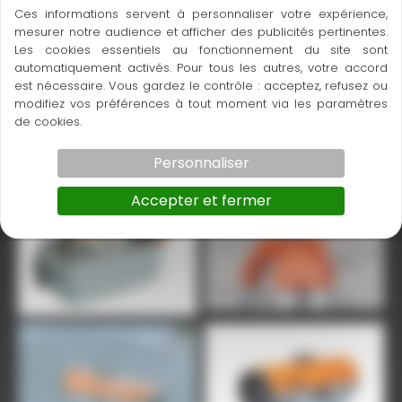
Ces informations servent à personnaliser votre expérience,
mesurer notre audience et afficher des publicités pertinentes.
Livré avec plomb et coffret de transport.
Les cookies essentiels au fonctionnement du site sont
automatiquement activés. Pour tous les autres, votre accord
DISPONIBLE EN KIT TREPIED MIRE, NOUS CONSULTER
est nécessaire. Vous gardez le contrôle : acceptez, refusez ou
modifiez vos préférences à tout moment via les paramètres
de cookies.
Personnaliser
Accepter et fermer
niveau nedo f 2
niveau nedo F