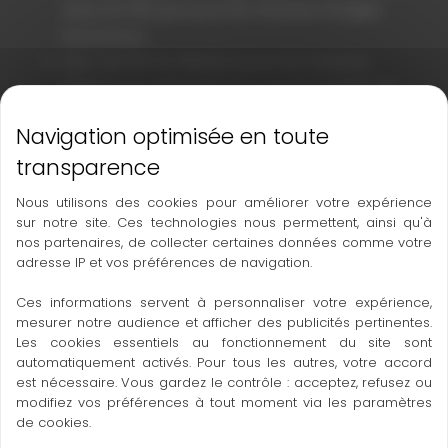
autre de 400 gon pour les mesures d’angles
horizontaux.
Avec des fils de distance pour les mesures
optiques de distance et les relevés simples de
terrain.
GEOMAX ZAL324 avec un grossissement de 24x.
EXISTE EN KIT TREPIED MIRE,POUR LE PRIX NOUS
Nous utilisons des cookies pour améliorer votre expérience
CONSULTER
sur notre site. Ces technologies nous permettent, ainsi qu'à
nos partenaires, de collecter certaines données comme votre
adresse IP et vos préférences de navigation.
Ces informations servent à personnaliser votre expérience,
niveau zal 66
mesurer notre audience et afficher des publicités pertinentes.
Les cookies essentiels au fonctionnement du site sont
automatiquement activés. Pour tous les autres, votre accord
niveau zal 5
est nécessaire. Vous gardez le contrôle : acceptez, refusez ou
modifiez vos préférences à tout moment via les paramètres
de cookies.