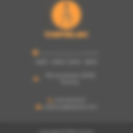
Ouvert du lundi au vendredi :
8h00 - 12h00 / 13h30 - 16h30
755 rue picasso, 62320
Rouvroy
03 61 48 62 53
a.damour@topoloc.com
Copyright © 2026 Topoloc