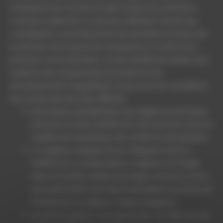
remplacent les niveaux à bulle lorsque leur précision
n’est plus suffisante ou que leur utilisation serait trop
compliquée. Le produit phare de GeoMax, le niveau, est
le premier choix quand la robustesse, le confort et la
précision sont essentiels. La série ZAL300 est dotée d’un
système de compensateur breveté et d’un
amortissement magnétique conçu pour les conditions
de construction les plus difficiles.
Des tâches quotidiennes aux exigences de haute
précision, la série ZAL300 est votre premier choix en
matière de robustesse, de confort et de précision.
La meilleure optique de sa catégorie dans le
ZAL300 et le compensateur magneX sont logés
dans un boîtier scellé et protégé contre les chocs.
Les instruments sont ainsi insensibles aux chocs et
à toutes les conditions météorologiques.
Le cercle gradué a une graduation de 360° et une