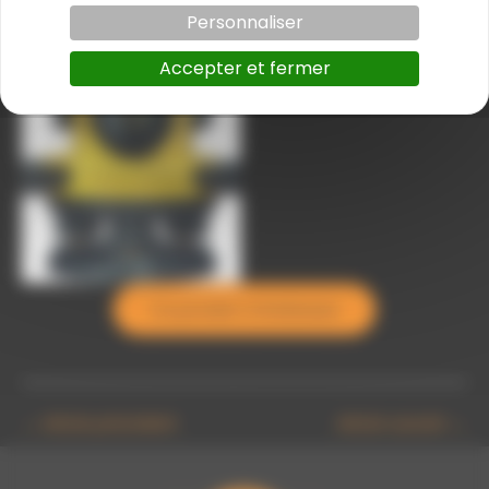
Personnaliser
Accepter et fermer
niveau zal 8
Ce produit m’intéresse
←
Article précédent
Article suivant
→