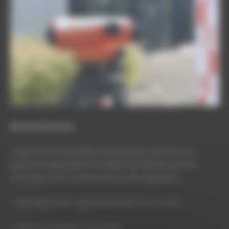
Niveau NLS série
La gamme NLS de NESTLE se présente comme une
gamme d’appareils de nivellement idéale pour les
domaines de la construction et de l’ingénierie :
• Disponible avec agrandissement, 24 x ou 32 x.
• Mesure angulaire horizontale.