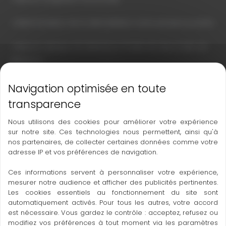
• Détermination de la dénivellation entre plusieurs points.
• Mesure optique de distance à l’aide de deux traits de
distance.
• Jalonnement de la hauteur d’un point.
• Réglage fin par le compensateur à amortissement
Nous utilisons des cookies pour améliorer votre expérience
magnétique.
sur notre site. Ces technologies nous permettent, ainsi qu'à
nos partenaires, de collecter certaines données comme votre
• Les molettes sont faciles à manipuler.
adresse IP et vos préférences de navigation.
• Boîtier scellé de protection IP65 – l’appareil peut ainsi
Ces informations servent à personnaliser votre expérience,
mesurer notre audience et afficher des publicités pertinentes.
être utilisé par tous les temps.
Les cookies essentiels au fonctionnement du site sont
automatiquement activés. Pour tous les autres, votre accord
• Base du boîtier en aluminium, recouvrement et
est nécessaire. Vous gardez le contrôle : acceptez, refusez ou
molettes en matière plastique.
modifiez vos préférences à tout moment via les paramètres