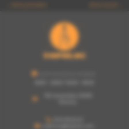
←
Article précédent
Article suivant
→
Ouvert du lundi au vendredi :
8h00 - 12h00 / 13h30 - 16h30
755 rue picasso, 62320
Rouvroy
03 61 48 62 53
a.damour@topoloc.com