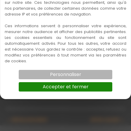
sur notre site. Ces technologies nous permettent, ainsi qu'à
pression sur la canne.
nos partenaires, de collecter certaines données comme votre
Une facilité d’utilisation supérieure
adresse IP et vos préférences de navigation.
Ces informations servent à personnaliser votre expérience,
mesurer notre audience et afficher des publicités pertinentes.
Les cookies essentiels au fonctionnement du site sont
automatiquement activés. Pour tous les autres, votre accord
14966000_Stabhalter_mit_Zahnscheibe_Kompass_Gr
est nécessaire. Vous gardez le contrôle : acceptez, refusez ou
14966000_Grundhalter_H2C
Tooth_C-Klemme
modifiez vos préférences à tout moment via les paramètres
de cookies.
Personnaliser
Accepter et fermer
Ce produit m’intéresse
←
Article précédent
Article suivant
→