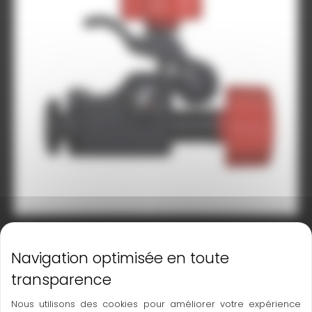
Support de base NESTLE H2C
Principales caractéristiques
Nous utilisons des cookies pour améliorer votre expérience
Serrage en double C, pour une répartition parfaite de la