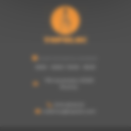
Ouvert du lundi au vendredi :
8h00 - 12h00 / 13h30 - 16h30
755 rue picasso, 62320
Rouvroy
03 61 48 62 53
a.damour@topoloc.com