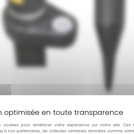
s cookies pour améliorer votre expérience sur notre site. Ces
 qu'à nos partenaires, de collecter certaines données comme votre