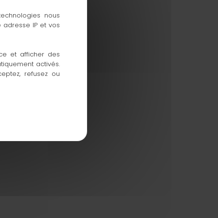
 technologies nous
 adresse IP et vos
ce et afficher des
atiquement activés.
ceptez, refusez ou
lérance de la roue.