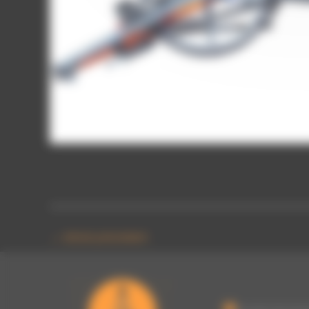
topomètre
←
Article précédent