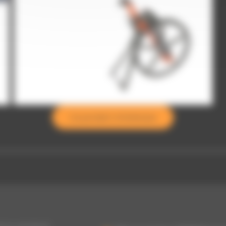
topomètre plié
Ce produit m’intéresse