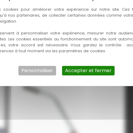
s cookies pour améliorer votre expérience sur notre site. Ces
lire à l’arrêt.
 qu'à nos partenaires, de collecter certaines données comme votre
vigation.
es soustractions sont possibles.
é du compteur permet une réinitialisation rapide.
servent à personnaliser votre expérience, mesurer notre audien
ntes. Les cookies essentiels au fonctionnement du site sont autom
res, votre accord est nécessaire. Vous gardez le contrôle : ac
érences à tout moment via les paramètres de cookies.
sur chaque topomètre une étiquette de contrôle indiquant la to
Personnaliser
Accepter et fermer