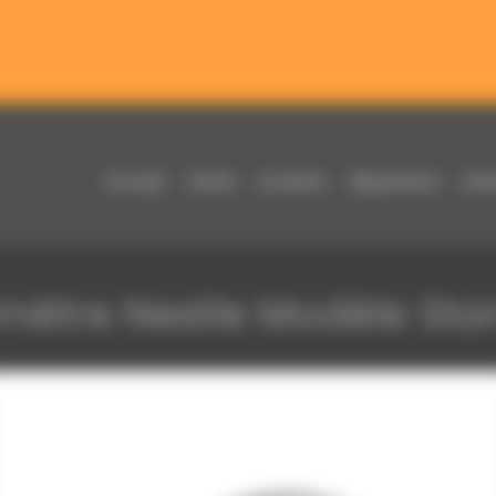
Nouveautés & Offres toute l’année !
ières nouveautés et profitez de promotions exclusives disponi
Accueil
Vente
Location
Réparation
Aut
mètre Nestle Modèle Sta