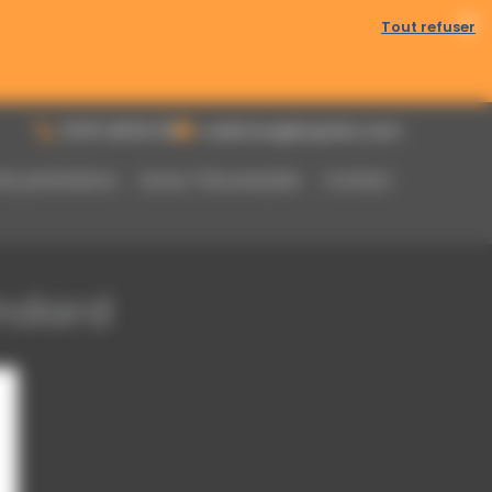
Tout refuser
bles toute l’année.
03 61 48 62 53
a.damour@topoloc.com
res prestations
Actus / Nouveautés
Contact
ndard