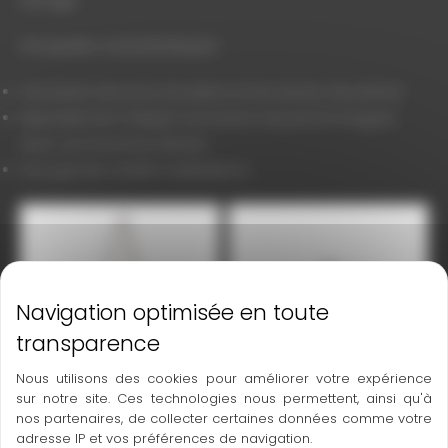
Principales caractéristiques
Une base sûre pour les jalons et les barres de prisme.
Spécialement adapté aux barres de prisme longues
avec une structure élevée.
Une grande variété d’utilisations.
tstabstativ_schwere_Ausf_mit_Klemmschraube_01
11905000_Fluchtstabstativ_schwere_Ausf_mit_K
Nous utilisons des cookies pour améliorer votre expérience
sur notre site. Ces technologies nous permettent, ainsi qu'à
nos partenaires, de collecter certaines données comme votre
adresse IP et vos préférences de navigation.