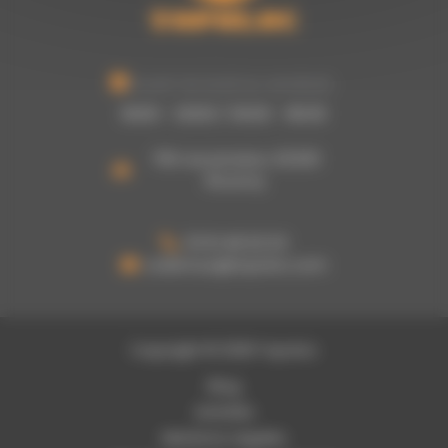
Ouvert du lundi au vendredi :
8h00 - 12h00 / 13h30 - 16h30
755 rue picasso, 62320
Rouvroy
03 61 48 62 53
a.damour@topoloc.com
Copyright © 2026 Topoloc
Blog
Activités
Mentions Légales