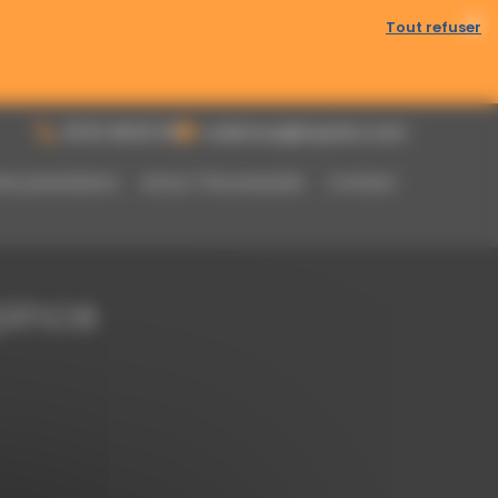
Tout refuser
bles toute l’année.
03 61 48 62 53
a.damour@topoloc.com
res prestations
Actus / Nouveautés
Contact
pince