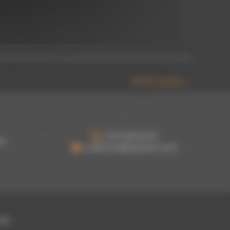
Article suivant
→
03 61 48 62 53
oy
a.damour@topoloc.com
ées