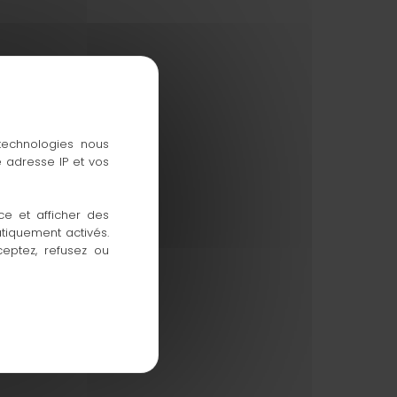
 technologies nous
 adresse IP et vos
ce et afficher des
atiquement activés.
ceptez, refusez ou