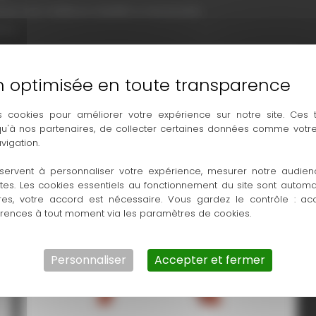
our une meilleure stabilité si nécessaire.
ion.
s cookies pour améliorer votre expérience sur notre site. Ces
 qu'à nos partenaires, de collecter certaines données comme votre
vigation.
servent à personnaliser votre expérience, mesurer notre audien
ntes. Les cookies essentiels au fonctionnement du site sont autom
11901000_Fluchtstabstativ_Klemmbuegel
res, votre accord est nécessaire. Vous gardez le contrôle : ac
érences à tout moment via les paramètres de cookies.
Personnaliser
Accepter et fermer