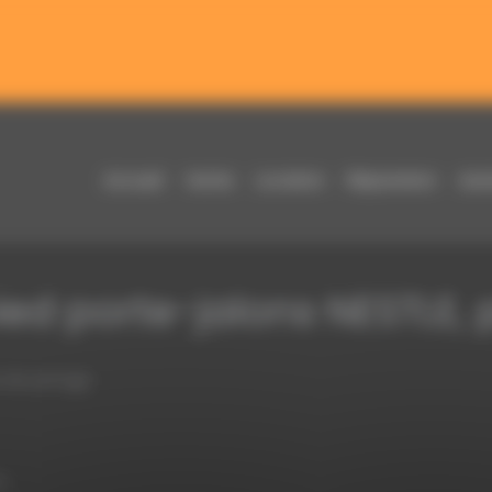
Nouveautés & Offres toute l’année !
ières nouveautés et profitez de promotions exclusives disponi
Accueil
Vente
Location
Réparation
Aut
ied porte-jalons NESTLE, 
r de serrage
e.