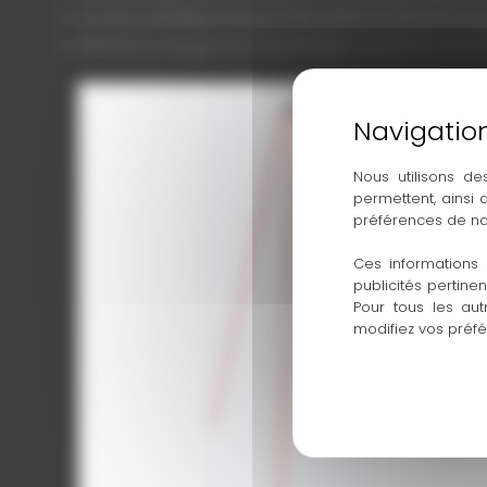
Le pied métallique fin peut être enfoncé dans le sol p
Peinte en orange pour la protection contre la corros
Nous utilisons de
permettent, ainsi
préférences de na
Ces informations 
publicités pertine
11901000_Fluchtstabstati_mit_Klemmbuegel
Pour tous les aut
modifiez vos préf