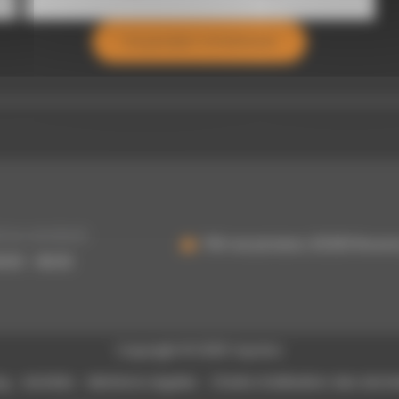
Ce produit m’intéresse
i au vendredi :
755 rue picasso, 62320 Rouvr
3h30 - 16h30
Copyright © 2026 Topoloc
og
Activités
Mentions Légales
Charte d’utilisation des donn