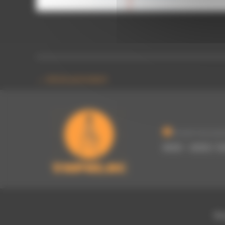
←
Article précédent
Ouvert du lund
8h00 - 12h00 / 1
Bl